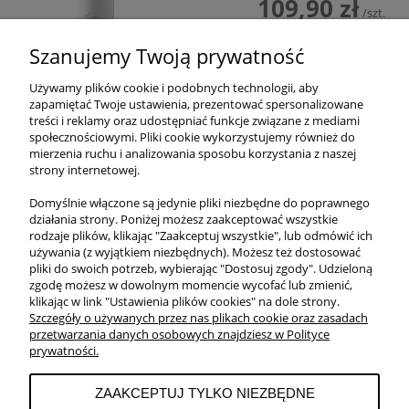
109,90 zł
/szt.
Szanujemy Twoją prywatność
POWIADOM O DOSTĘPNOŚCI
Używamy plików cookie i podobnych technologii, aby
zapamiętać Twoje ustawienia, prezentować spersonalizowane
treści i reklamy oraz udostępniać funkcje związane z mediami
społecznościowymi. Pliki cookie wykorzystujemy również do
mierzenia ruchu i analizowania sposobu korzystania z naszej
strony internetowej.
Domyślnie włączone są jedynie pliki niezbędne do poprawnego
działania strony. Poniżej możesz zaakceptować wszystkie
O NAS
rodzaje plików, klikając "Zaakceptuj wszystkie", lub odmówić ich
używania (z wyjątkiem niezbędnych). Możesz też dostosować
pliki do swoich potrzeb, wybierając "Dostosuj zgody". Udzieloną
OBSŁUGA KLIENTA
zgodę możesz w dowolnym momencie wycofać lub zmienić,
klikając w link "Ustawienia plików cookies" na dole strony.
Szczegóły o używanych przez nas plikach cookie oraz zasadach
przetwarzania danych osobowych znajdziesz w Polityce
POMOC
prywatności.
ZAAKCEPTUJ TYLKO NIEZBĘDNE
MOJE KONTO