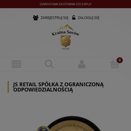
DARMOWA DOSTAWA OD 249 zł
ZAREJESTRUJ SIĘ
ZALOGUJ SIĘ
JS RETAIL SPÓŁKA Z OGRANICZONĄ
ODPOWIEDZIALNOŚCIĄ