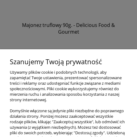
Majonez truflowy 90g. - Delicious Food &
Gourmet
21,90 zł
/szt.
Szanujemy Twoją prywatność
DO KOSZYKA
Używamy plików cookie i podobnych technologii, aby
zapamiętać Twoje ustawienia, prezentować spersonalizowane
treści i reklamy oraz udostępniać funkcje związane z mediami
społecznościowymi. Pliki cookie wykorzystujemy również do
«
1
...
3
4
5
6
7
...
26
»
mierzenia ruchu i analizowania sposobu korzystania z naszej
strony internetowej.
Domyślnie włączone są jedynie pliki niezbędne do poprawnego
działania strony. Poniżej możesz zaakceptować wszystkie
O NAS
rodzaje plików, klikając "Zaakceptuj wszystkie", lub odmówić ich
używania (z wyjątkiem niezbędnych). Możesz też dostosować
pliki do swoich potrzeb, wybierając "Dostosuj zgody". Udzieloną