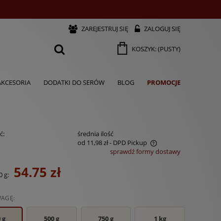
ZAREJESTRUJ SIĘ
ZALOGUJ SIĘ
KOSZYK:
(PUSTY)
AKCESORIA
DODATKI DO SERÓW
BLOG
PROMOCJE
ć:
średnia ilość
od 11,98 zł
- DPD Pickup
sprawdź formy dostawy
Cena nie zawiera ewentualnych
54.75 zł
kosztów płatności
0 g
:
WAGĘ:
 g
500 g
750 g
1 kg