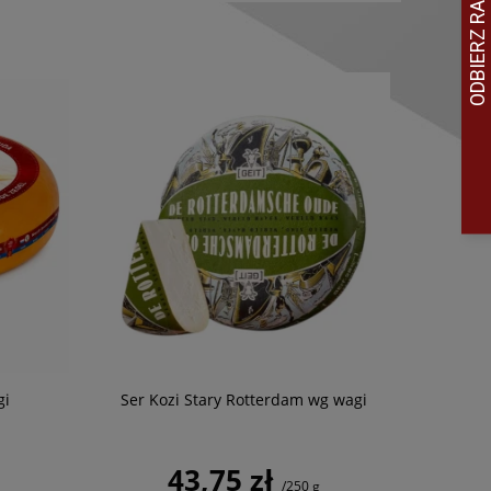
gi
Ser Kozi Stary Rotterdam wg wagi
Goud
43,75 zł
/250 g