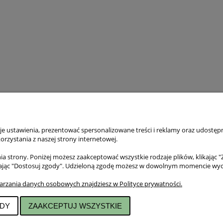
KLIENTA
POMOC
 ustawienia, prezentować spersonalizowane treści i reklamy oraz udostępn
tności
Jak kupować?
rzystania z naszej strony internetowej.
ty dostawy
Polityka prywatności
acji zamówienia
Regulamin sklepu
a strony. Poniżej możesz zaakceptować wszystkie rodzaje plików, klikając "
klamacje
ając "Dostosuj zgody". Udzieloną zgodę możesz w dowolnym momencie wycofać
arzania danych osobowych znajdziesz w Polityce prywatności.
DY
ZAAKCEPTUJ WSZYSTKIE