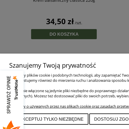
Krem balsamiczny classica 220g
34,50 zł
/szt.
DO KOSZYKA
Szanujemy Twoją prywatność
O NAS
OBSŁUGA 
Używamy plików cookie i podobnych technologii, aby zapamiętać Twoje
Kontakt i dane firmy
Metody pła
SPRAWDŹ OPINIE
wykorzystujemy również do mierzenia ruchu i analizowania sposobu ko
O firmie
Czas i kosz
Jak pakujemy?
Czas realiz
Domyślnie włączone są jedynie pliki niezbędne do poprawnego działani
Blog
Zwroty i re
niezbędnych). Możesz też dostosować pliki do swoich potrzeb, wybier
strony.
Szczegóły o używanych przez nas plikach cookie oraz zasadach przetw
ZAAKCEPTUJ TYLKO NIEZBĘDNE
DOSTOSUJ ZGO