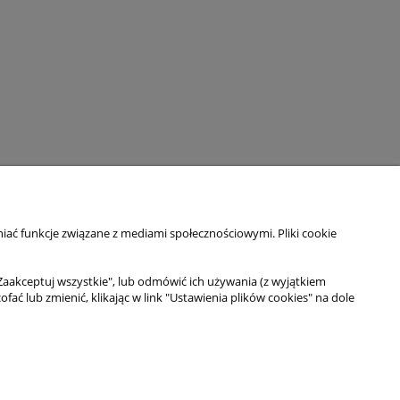
MOJE KONTO
iać funkcje związane z mediami społecznościowymi. Pliki cookie
Twoje zamówienia
Ustawienia konta
Ulubione
Zaakceptuj wszystkie", lub odmówić ich używania (z wyjątkiem
 lub zmienić, klikając w link "Ustawienia plików cookies" na dole