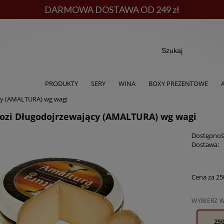
DARMOWA DOSTAWA OD 249 zł
PRODUKTY
SERY
WINA
BOXY PREZENTOWE
cy (AMALTURA) wg wagi
Kozi Długodojrzewający (AMALTURA) wg wagi
Dostępnoś
Dostawa:
Cena za
25
WYBIERZ 
250