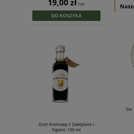
19,00 zł
/szt.
Nasz
DO KOSZYKA
Ser
Ocet Kremowy z Daktylami i
Figami, 100 ml