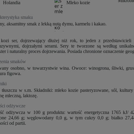
Mikrobi
Holandia
Mleko kozie
kosztów płatności
kterystyka smaku
y, aksamitny smak z lekką nutą dymu, karmelu i kakao.
 kozi ser, dojrzewający dłużej niż rok, to jeden z przedstawicieli
uzywnymi, dojrzałymi serami. Sery te tworzone są według unikaln
kter i naturalny proces dojrzewania. Posiada chronione oznaczenie geo
zenia smaków
any osobno, w towarzystwie wina. Owoce: winogrona, śliwki, grus
tura figowa.
niki
tłuszczu w s.m. Składniki: mleko kozie pasteryzowane, sól, kultury
nę mleczną, laktozę.
ści odżywcze
ść odżywcza w 100 g produktu: wartość energetyczna 1765 kJ/ 42
one 24,66 g; węglowodany 0,0 g, w tym cukry 0,0 g; białko 27,44
ości od partii.