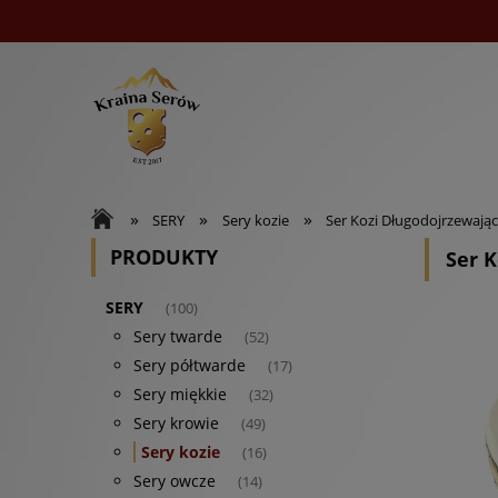
»
»
»
SERY
Sery kozie
Ser Kozi Długodojrzewają
PRODUKTY
Ser 
SERY
(100)
Sery twarde
(52)
Sery półtwarde
(17)
Sery miękkie
(32)
Sery krowie
(49)
Sery kozie
(16)
Sery owcze
(14)