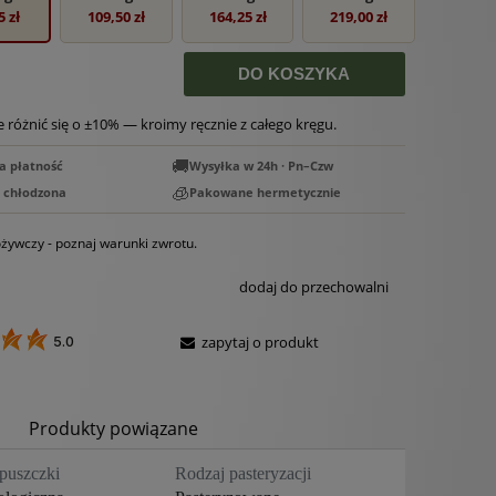
5 zł
109,50 zł
164,25 zł
219,00 zł
DO KOSZYKA
różnić się o ±10% — kroimy ręcznie z całego kręgu.
🚚
a płatność
Wysyłka w 24h · Pn–Czw
🧊
a chłodzona
Pakowane hermetycznie
żywczy - poznaj warunki zwrotu.
dodaj do przechowalni
zapytaj o produkt
5.0
Produkty powiązane
puszczki
Rodzaj pasteryzacji
entualnych