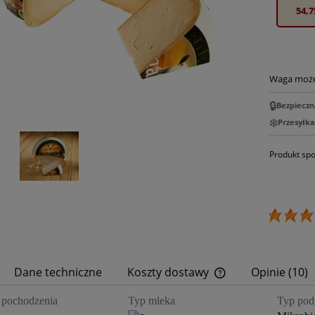
54,7
Waga może 
🔒
Bezpieczn
❄️
Przesyłk
Produkt spo
Dane techniczne
Koszty dostawy
Opinie
(10)
pochodzenia
Typ mleka
Typ pod
Cena nie zawiera ew