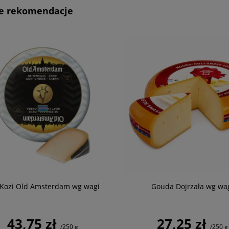
e rekomendacje
 Kozi Old Amsterdam wg wagi
Gouda Dojrzała wg wa
43,75 zł
27,25 zł
/250 g
/250 g