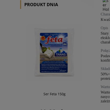
PRODUKT DNIA
Chara
Kwaśn
Opis
Stary
ekskl
chara
Połąc
Podaw
konfi
Skład
50%+ 
protei
Warto
Warto
Ser Feta 150g
nasyc
zależn