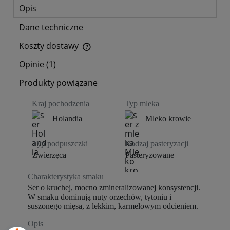
Opis
Dane techniczne
Koszty dostawy
Cena nie zawiera ewentualnych kosztów płatności
Opinie
(1)
Produkty powiązane
Kraj
pochodzenia
Typ mleka
Holandia
Mleko krowie
Typ podpuszczki
Rodzaj pasteryzacji
Zwierzęca
Pasteryzowane
Charakterystyka smaku
Ser o kruchej, mocno zmineralizowanej konsystencji.
W smaku dominują nuty orzechów, tytoniu i
suszonego mięsa, z lekkim, karmelowym odcieniem.
Opis