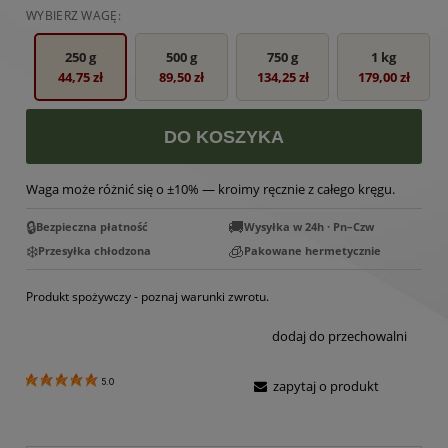
WYBIERZ WAGĘ:
250 g
500 g
750 g
1 kg
44,75 zł
89,50 zł
134,25 zł
179,00 zł
DO KOSZYKA
Waga może różnić się o ±10% — kroimy ręcznie z całego kręgu.
🔒
🚚
Bezpieczna płatność
Wysyłka w 24h · Pn–Czw
❄️
🧊
Przesyłka chłodzona
Pakowane hermetycznie
Produkt spożywczy - poznaj warunki zwrotu.
dodaj do przechowalni
5.0
zapytaj o produkt