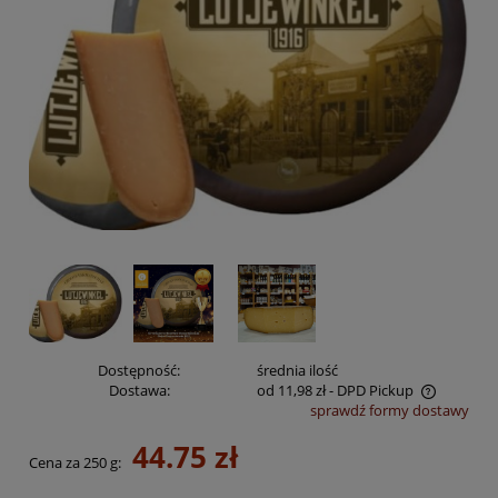
Dostępność:
średnia ilość
Dostawa:
od 11,98 zł
- DPD Pickup
sprawdź formy dostawy
Cena nie zawiera ewentualnych kosztów płatności
44.75 zł
Cena za
250 g
: