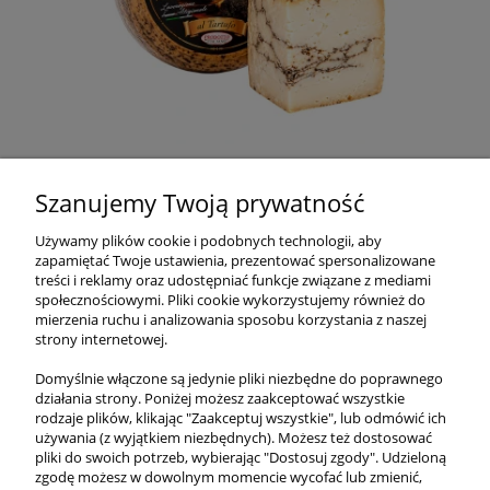
Ser Pecorino Moliterno z Truflami – Sardyński Luksus
(wg wagi)
Szanujemy Twoją prywatność
82,25 zł
Używamy plików cookie i podobnych technologii, aby
/250 g
zapamiętać Twoje ustawienia, prezentować spersonalizowane
treści i reklamy oraz udostępniać funkcje związane z mediami
DO KOSZYKA
społecznościowymi. Pliki cookie wykorzystujemy również do
mierzenia ruchu i analizowania sposobu korzystania z naszej
strony internetowej.
Domyślnie włączone są jedynie pliki niezbędne do poprawnego
działania strony. Poniżej możesz zaakceptować wszystkie
O NAS
rodzaje plików, klikając "Zaakceptuj wszystkie", lub odmówić ich
używania (z wyjątkiem niezbędnych). Możesz też dostosować
pliki do swoich potrzeb, wybierając "Dostosuj zgody". Udzieloną
OBSŁUGA KLIENTA
zgodę możesz w dowolnym momencie wycofać lub zmienić,