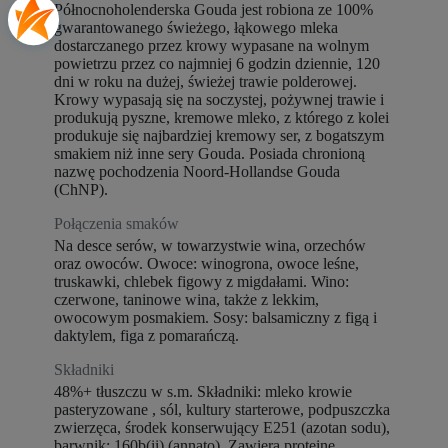
Północnoholenderska Gouda jest robiona ze 100%
gwarantowanego świeżego, łąkowego mleka
dostarczanego przez krowy wypasane na wolnym
powietrzu przez co najmniej 6 godzin dziennie, 120
dni w roku na dużej, świeżej trawie polderowej.
Krowy wypasają się na soczystej, pożywnej trawie i
produkują pyszne, kremowe mleko, z którego z kolei
produkuje się najbardziej kremowy ser, z bogatszym
smakiem niż inne sery Gouda. Posiada chronioną
nazwę pochodzenia Noord-Hollandse Gouda
(ChNP).
Połączenia smaków
Na desce serów, w towarzystwie wina, orzechów
oraz owoców. Owoce: winogrona, owoce leśne,
truskawki, chlebek figowy z migdałami. Wino:
czerwone, taninowe wina, także z lekkim,
owocowym posmakiem. Sosy: balsamiczny z figą i
daktylem, figa z pomarańczą.
Składniki
48%+ tłuszczu w s.m. Składniki: mleko krowie
pasteryzowane , sól, kultury starterowe, podpuszczka
zwierzęca, środek konserwujący E251 (azotan sodu),
barwnik: 160b(ii) (annato). Zawiera proteinę