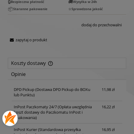
🔒
🚚
Bezpieczna płatność
Wysyłka w 24h
📦
⭐
Staranne pakowanie
Sprawdzona jakość
dodaj do przechowalni
zapytaj o produkt
Koszty dostawy
Cena nie zawiera ewentualnych kosztów płatności
Opinie
DPD Pickup
(Dostawa DPD Pickup do BOXu
11,98 zł
lub Punktu)
InPost Paczkomaty 24/7
(Opłata uwzględnia
16,22 zł
koszt dostawy do Paczkomatu InPost i
opakowania)
InPost Kurier
(Standardowa przesyłka
16,95 zł