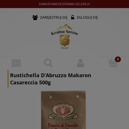
DARMOWA DOSTAWA OD 249 zł
ZAREJESTRUJ SIĘ
ZALOGUJ SIĘ
Rustichella D’Abruzzo Makaron
Casareccia 500g