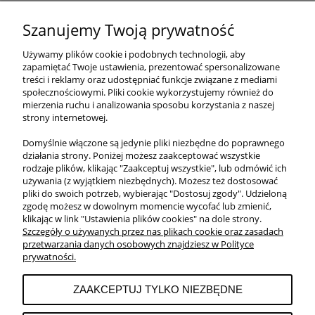
Oryginalny Sos Berneński 275ml
Szanujemy Twoją prywatność
23,90 zł
Używamy plików cookie i podobnych technologii, aby
/szt.
zapamiętać Twoje ustawienia, prezentować spersonalizowane
treści i reklamy oraz udostępniać funkcje związane z mediami
DO KOSZYKA
społecznościowymi. Pliki cookie wykorzystujemy również do
mierzenia ruchu i analizowania sposobu korzystania z naszej
strony internetowej.
Domyślnie włączone są jedynie pliki niezbędne do poprawnego
działania strony. Poniżej możesz zaakceptować wszystkie
O NAS
rodzaje plików, klikając "Zaakceptuj wszystkie", lub odmówić ich
używania (z wyjątkiem niezbędnych). Możesz też dostosować
pliki do swoich potrzeb, wybierając "Dostosuj zgody". Udzieloną
OBSŁUGA KLIENTA
zgodę możesz w dowolnym momencie wycofać lub zmienić,
klikając w link "Ustawienia plików cookies" na dole strony.
Szczegóły o używanych przez nas plikach cookie oraz zasadach
przetwarzania danych osobowych znajdziesz w Polityce
POMOC
prywatności.
ZAAKCEPTUJ TYLKO NIEZBĘDNE
MOJE KONTO